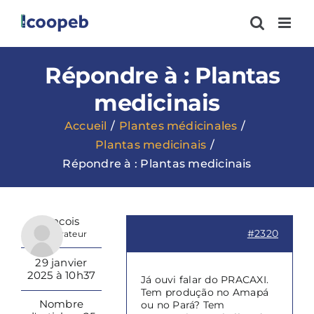
Passer
au
contenu
Répondre à : Plantas
medicinais
Accueil
Plantes médicinales
Plantas medicinais
Répondre à : Plantas medicinais
Francois
#2320
Modérateur
29 janvier
2025 à 10h37
Já ouvi falar do PRACAXI.
Tem produção no Amapá
Nombre
ou no Pará? Tem