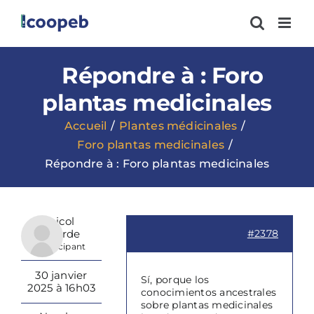
Passer
au
contenu
Répondre à : Foro
plantas medicinales
Accueil
Plantes médicinales
Foro plantas medicinales
Répondre à : Foro plantas medicinales
Maicol
Valverde
#2378
Participant
30 janvier
Sí, porque los
2025 à 16h03
conocimientos ancestrales
sobre plantas medicinales