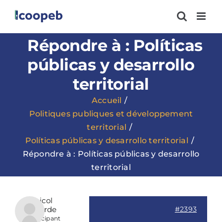
Passer
au
contenu
Répondre à : Políticas
públicas y desarrollo
territorial
Accueil
Politiques publiques et développement
territorial
Políticas públicas y desarrollo territorial
Répondre à : Políticas públicas y desarrollo
territorial
Maicol
Valverde
#2393
Participant