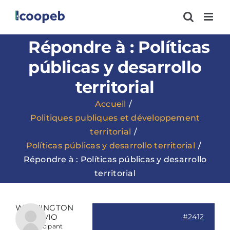
Passer
au
contenu
Répondre à : Políticas
públicas y desarrollo
territorial
Accueil
Politiques publiques et développement
territorial
Políticas públicas y desarrollo territorial
Répondre à : Políticas públicas y desarrollo
territorial
WASHINGTON
SILVIO
#2412
Participant