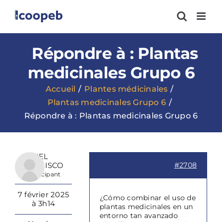
Passer
au
contenu
Répondre à : Plantas
medicinales Grupo 6
Accueil
Plantes médicinales
Plantas medicinales Grupo 6
Répondre à : Plantas medicinales Grupo 6
NEL
FRANCISCO
#2708
Participant
7 février 2025
¿Cómo combinar el uso de
à 3h14
plantas medicinales en un
entorno tan avanzado