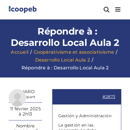
Passer
au
contenu
Répondre à :
Desarrollo Local Aula 2
Accueil
Coopérativisme et associativisme
Desarrollo Local Aula 2
Répondre à : Desarrollo Local Aula 2
RICHARD
#2873
Participant
11 février 2025
à 2h13
Gestión y Administración
La gestión en las
Nombre