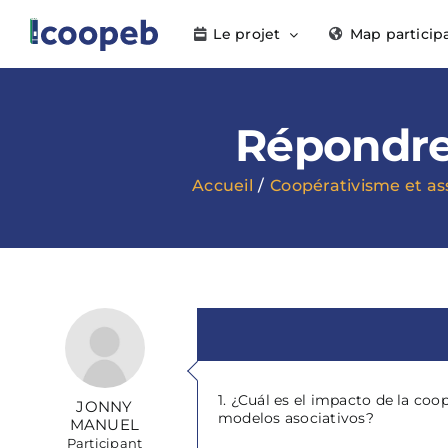
Passer
Le projet
Map particip
au
contenu
Répondre 
Accueil
Coopérativisme et as
1. ¿Cuál es el impacto de la coo
JONNY
modelos asociativos?
MANUEL
Participant