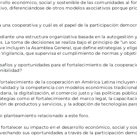
rollo económico, social y sostenible de las comunidades al fom
tivo, diferenciándose de otros modelos asociativos porque prio
 una cooperativa y cuál es el papel de la participación democ
iante una estructura organizativa basada en la autogestión y
 La toma de decisiones se realiza bajo el principio de “un soc
ve incluyen la Asamblea General, que define estrategias y elig
de Vigilancia, que supervisa el cumplimiento de normas y objeti
desafíos y oportunidades para el fortalecimiento de la coopera
nibilidad?
 fortalecimiento de la cooperación en América Latina incluyen e
rmalidad y la competencia con modelos económicos tradiciona
aria, la digitalización, el comercio justo y las políticas públ
rategias como el fortalecimiento del marco legal, la capacitaci
ción de productos y servicios, y la adopción de tecnologías par
i planteamiento relacionado a este foro.
ortalecer su impacto en el desarrollo económico, social y so
vechando sus oportunidades a través de la participación demo