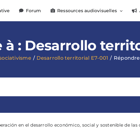
ative
Forum
Ressources audiovisuelles
à : Desarrollo territ
sociativisme
Desarrollo territorial E7-001
Répondre à
peración en el desarrollo económico, social y sostenible de la