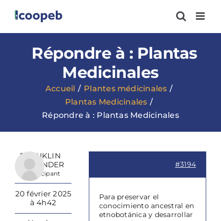
Passer
au
contenu
Répondre à : Plantas
Medicinales
Accueil
Plantes médicinales
Plantas Medicinales
Répondre à : Plantas Medicinales
FRANKLIN
ALEXANDER
#3194
Participant
20 février 2025
Para preservar el
à 4h42
conocimiento ancestral en
etnobotánica y desarrollar