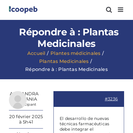
Passer
au
contenu
Répondre à : Plantas
Medicinales
Accueil
Plantes médicinales
Plantas Medicinales
Répondre à : Plantas Medicinales
ALEJANDRA
ESTEFANIA
#3236
Participant
20 février 2025
El desarrollo de nuevas
à 5h41
técnicas farmacéuticas
debe integrar el