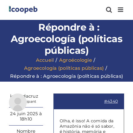
Passer
au
contenu
Répondre à :
Agroecología (políticas
públicas)
Accueil
Agroécologie
Agroecología (políticas públicas)
Répondre à : Agroecología (políticas públicas)
kcruzdacruz
#4340
Participant
24 juin 2025 à
18h10
Olha, é isso! A comida da
Amazônia não é só sabor,
Nombre
é história, memória e