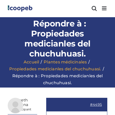
Passer
au
contenu
Répondre à :
Propiedades
medicianles del
chuchuhuasi.
Accueil
Plantes médicinales
Propiedades medicianles del chuchuhuasi.
Répondre à : Propiedades medicianles del
chuchuhuasi.
Janeth
Dayana
#4495
Participant