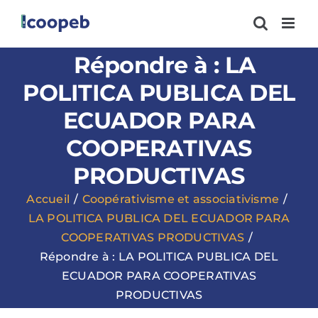
Passer
au
contenu
Répondre à : LA
POLITICA PUBLICA DEL
ECUADOR PARA
COOPERATIVAS
PRODUCTIVAS
Accueil
Coopérativisme et associativisme
LA POLITICA PUBLICA DEL ECUADOR PARA
COOPERATIVAS PRODUCTIVAS
Répondre à : LA POLITICA PUBLICA DEL
ECUADOR PARA COOPERATIVAS
PRODUCTIVAS