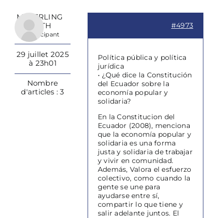
MAYERLING
IBETH
#4973
Participant
29 juillet 2025
Política pública y política
à 23h01
jurídica
• ¿Qué dice la Constitución
Nombre
del Ecuador sobre la
d'articles : 3
economía popular y
solidaria?
En la Constitucion del
Ecuador (2008), menciona
que la economía popular y
solidaria es una forma
justa y solidaria de trabajar
y vivir en comunidad.
Además, Valora el esfuerzo
colectivo, como cuando la
gente se une para
ayudarse entre sí,
compartir lo que tiene y
salir adelante juntos. El