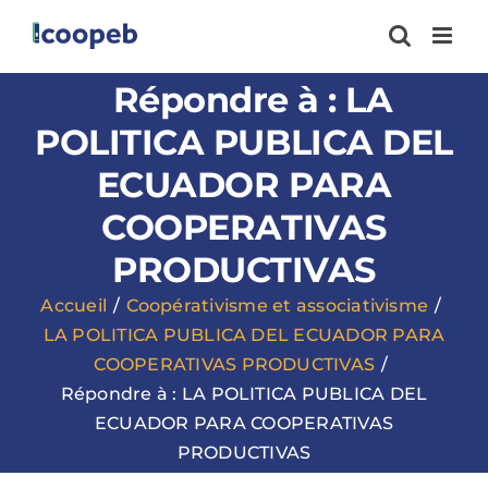
Passer
au
contenu
Répondre à : LA
POLITICA PUBLICA DEL
ECUADOR PARA
COOPERATIVAS
PRODUCTIVAS
Accueil
Coopérativisme et associativisme
LA POLITICA PUBLICA DEL ECUADOR PARA
COOPERATIVAS PRODUCTIVAS
Répondre à : LA POLITICA PUBLICA DEL
ECUADOR PARA COOPERATIVAS
PRODUCTIVAS