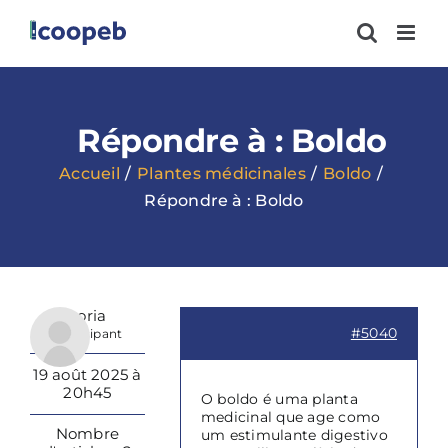
Passer
au
contenu
Répondre à : Boldo
Accueil
Plantes médicinales
Boldo
Répondre à : Boldo
Vitoria
#5040
Participant
19 août 2025 à
20h45
O boldo é uma planta
medicinal que age como
Nombre
um estimulante digestivo