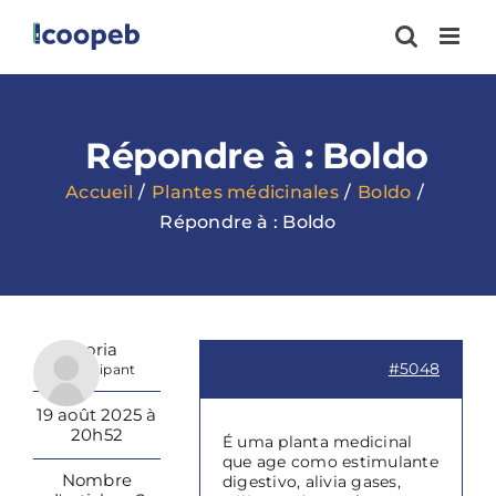
Passer
au
contenu
Répondre à : Boldo
Accueil
Plantes médicinales
Boldo
Répondre à : Boldo
Vitoria
#5048
Participant
19 août 2025 à
20h52
É uma planta medicinal
que age como estimulante
Nombre
digestivo, alivia gases,