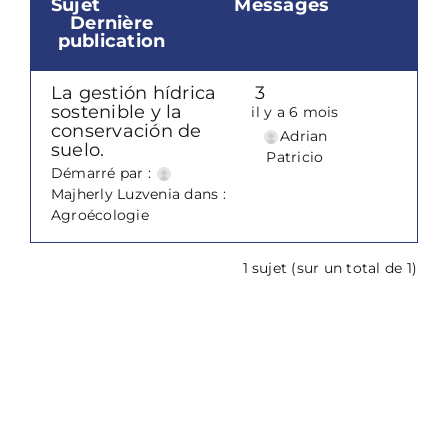
Sujet
Messages
Dernière
publication
La gestión hídrica
3
sostenible y la
il y a 6 mois
conservación de
Adrian
suelo.
Patricio
Démarré par :
Majherly Luzvenia
dans :
Agroécologie
1 sujet (sur un total de 1)