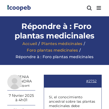
Passer
au
contenu
Répondre à : Foro
plantas medicinales
Accueil
Plantes médicinales
Foro plantas medicinales
Répondre à : Foro plantas medicinales
JESSENIA
ALEXANDRA
#2752
Participant
7 février 2025
Sí, el conocimiento
à 4h01
ancestral sobre las plantas
medicinales debe