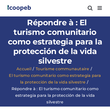
Passer
au
contenu
Répondre à : El
turismo comunitario
como estrategia para la
protección de la vida
silvestre
Accueil
Tourisme communautaire
El turismo comunitario como estrategia para
la protección de la vida silvestre
Répondre à : El turismo comunitario como
estrategia para la protección de la vida
silvestre