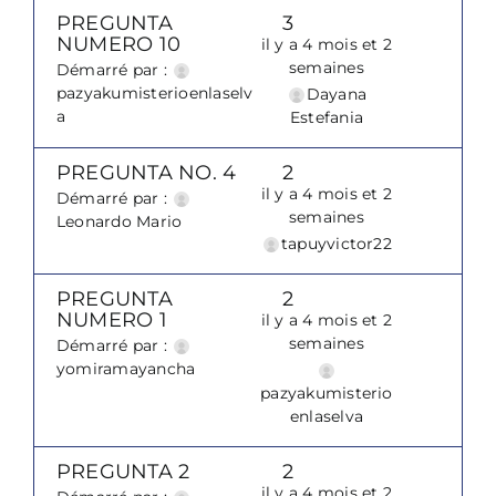
PREGUNTA
3
NUMERO 10
il y a 4 mois et 2
semaines
Démarré par :
pazyakumisterioenlaselv
Dayana
a
Estefania
PREGUNTA NO. 4
2
il y a 4 mois et 2
Démarré par :
semaines
Leonardo Mario
tapuyvictor22
PREGUNTA
2
NUMERO 1
il y a 4 mois et 2
semaines
Démarré par :
yomiramayancha
pazyakumisterio
enlaselva
PREGUNTA 2
2
il y a 4 mois et 2