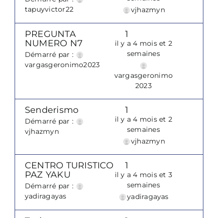
tapuyvictor22
vjhazmyn
PREGUNTA
1
NUMERO N7
il y a 4 mois et 2
semaines
Démarré par :
vargasgeronimo2023
vargasgeronimo
2023
Senderismo
1
il y a 4 mois et 2
Démarré par :
semaines
vjhazmyn
vjhazmyn
CENTRO TURISTICO
1
PAZ YAKU
il y a 4 mois et 3
semaines
Démarré par :
yadiragayas
yadiragayas