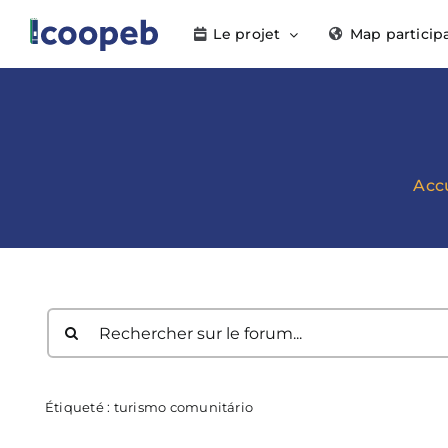
Passer
Le projet
Map particip
au
contenu
Accu
Étiqueté :
turismo comunitário