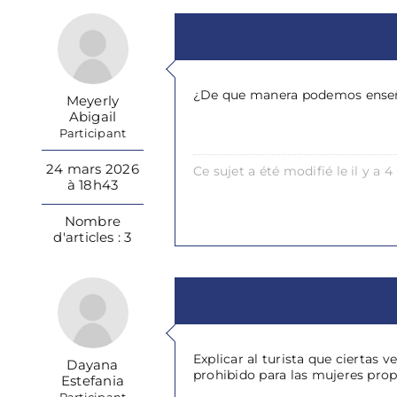
¿De que manera podemos enseñar 
Meyerly
Abigail
Participant
24 mars 2026
Ce sujet a été modifié le il y a
à 18h43
Nombre
d'articles : 3
Explicar al turista que ciertas 
Dayana
prohibido para las mujeres propi
Estefania