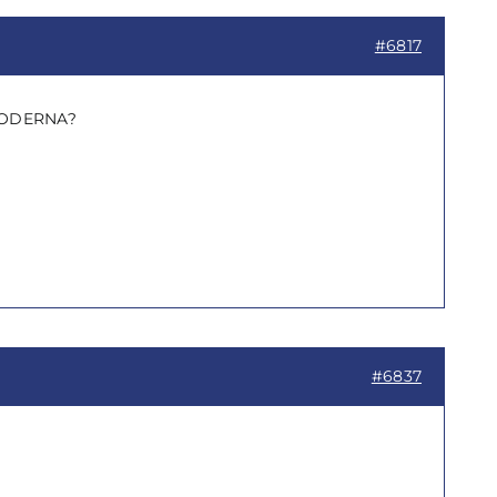
#6817
MODERNA?
#6837