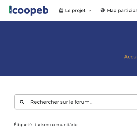
Passer
Le projet
Map particip
au
contenu
Accu
Étiqueté :
turismo comunitário