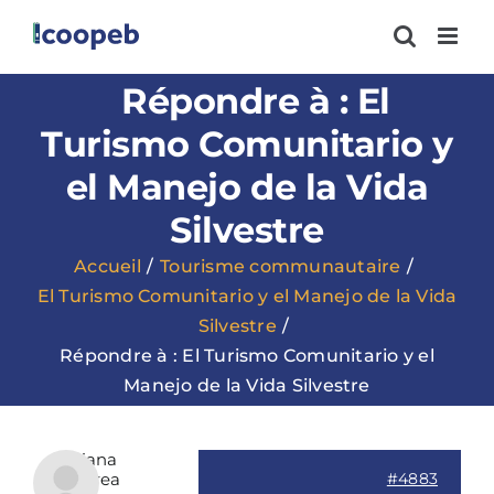
Passer
au
contenu
Répondre à : El
Turismo Comunitario y
el Manejo de la Vida
Silvestre
Accueil
Tourisme communautaire
El Turismo Comunitario y el Manejo de la Vida
Silvestre
Répondre à : El Turismo Comunitario y el
Manejo de la Vida Silvestre
Ariana
Andrea
#4883