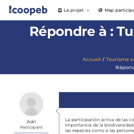
Passer
Le projet
Map particip
au
contenu
Répondre à : Tu
Accueil
Tourisme 
Répondr
La participación activa de las
Adri
importancia de la biodiversidad.
Participant
las especies como a las persona