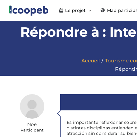
Passer
Le projet
Map particip
au
contenu
Répondre à : Inte
Accueil
Tourisme c
Répondre
Es importante reflexionar sobre 
Noe
distintas disciplinas entienden
Participant
atracción sin considerar su bien