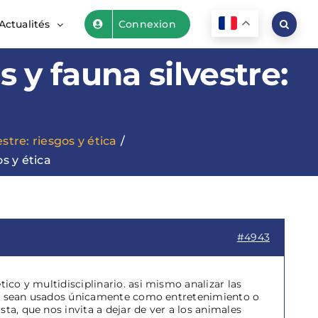
Actualités
Connexion
s y fauna silvestre:
stre: riesgos y ética
s y ética
#4943
ico y multidisciplinario. asi mismo analizar las
r que sean usados únicamente como entretenimiento o
ta, que nos invita a dejar de ver a los animales