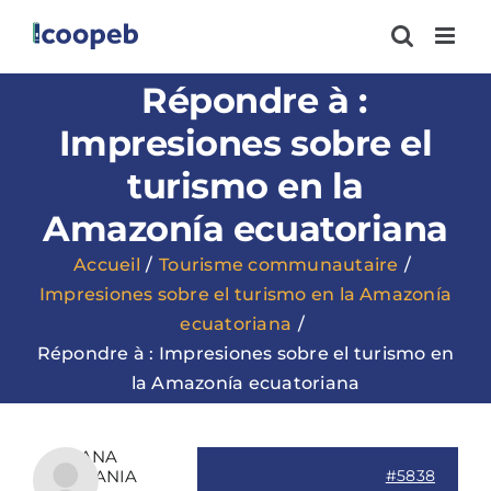
Passer
au
contenu
Répondre à :
Impresiones sobre el
turismo en la
Amazonía ecuatoriana
Accueil
Tourisme communautaire
Impresiones sobre el turismo en la Amazonía
ecuatoriana
Répondre à : Impresiones sobre el turismo en
la Amazonía ecuatoriana
DIANA
ESTEFANIA
#5838