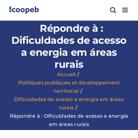
Passer
au
contenu
Répondre à :
Dificuldades de acesso
a energia em áreas
rurais
Accueil
Politiques publiques et développement
territorial
Dificuldades de acesso a energia em áreas
rurais
Répondre à : Dificuldades de acesso a energia
em áreas rurais