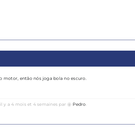
o motor, então nós joga bola no escuro.
 il y a 4 mois et 4 semaines par
Pedro
.