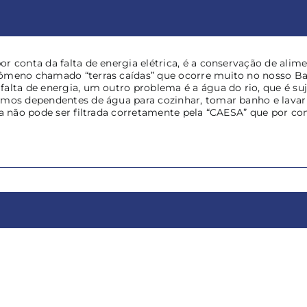
r conta da falta de energia elétrica, é a conservação de alim
meno chamado “terras caídas” que ocorre muito no nosso Baili
alta de energia, um outro problema é a água do rio, que é su
omos dependentes de água para cozinhar, tomar banho e lavar a
ua não pode ser filtrada corretamente pela “CAESA” que por con