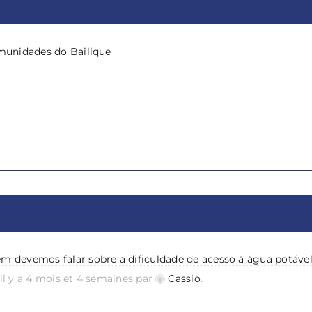
omunidades do Bailique
ém devemos falar sobre a dificuldade de acesso à água potável
 il y a 4 mois et 4 semaines par
Cassio
.