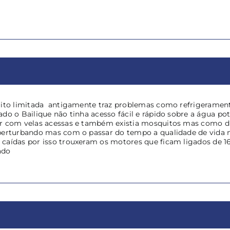
uito limitada antigamente traz problemas como refrigerament
do o Bailique não tinha acesso fácil e rápido sobre a água pot
er com velas acessas e também existia mosquitos mas como di
perturbando mas com o passar do tempo a qualidade de vida m
caídas por isso trouxeram os motores que ficam ligados de 16
ado