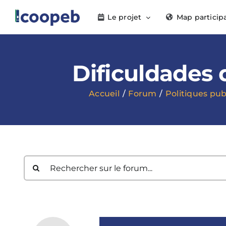
Passer
Le projet
Map particip
au
contenu
Dificuldades 
Accueil
Forum
Politiques pub