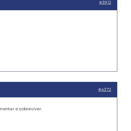
#3912
#4372
mentar e sobreviver.