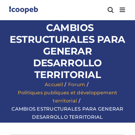
Passer
au
contenu
CAMBIOS
ESTRUCTURALES PARA
GENERAR
DESARROLLO
TERRITORIAL
Accueil
Forum
Politiques publiques et développement
territorial
CAMBIOS ESTRUCTURALES PARA GENERAR
DESARROLLO TERRITORIAL