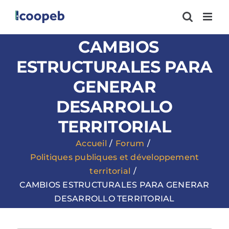
Passer
au
contenu
CAMBIOS
ESTRUCTURALES PARA
GENERAR
DESARROLLO
TERRITORIAL
Accueil
Forum
Politiques publiques et développement
territorial
CAMBIOS ESTRUCTURALES PARA GENERAR
DESARROLLO TERRITORIAL