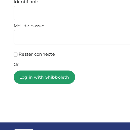
Identifiant:
Mot de passe:
Rester connecté
Or
Log in with Shibboleth