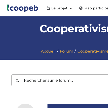
Passer
Le projet
Map particip
au
contenu
Cooperativis
Accueil
Forum
Coopérativisme