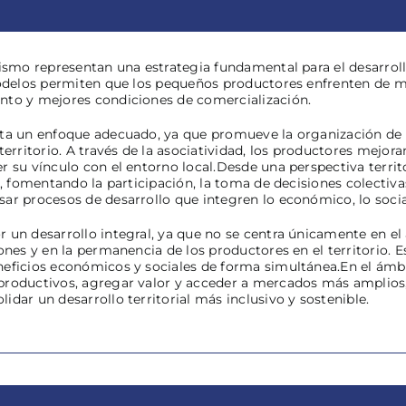
ismo representan una estrategia fundamental para el desarrollo
modelos permiten que los pequeños productores enfrenten de m
nto y mejores condiciones de comercialización.
nta un enfoque adecuado, ya que promueve la organización de l
 territorio. A través de la asociatividad, los productores mej
r su vínculo con el entorno local.Desde una perspectiva territo
l, fomentando la participación, la toma de decisiones colectiv
r procesos de desarrollo que integren lo económico, lo social y
 un desarrollo integral, ya que no se centra únicamente en el
iones y en la permanencia de los productores en el territorio.
eficios económicos y sociales de forma simultánea.En el ámbito
roductivos, agregar valor y acceder a mercados más amplios, 
dar un desarrollo territorial más inclusivo y sostenible.