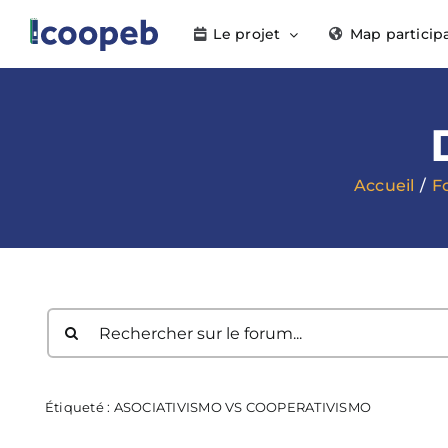
Passer
Le projet
Map particip
au
contenu
Accueil
F
Étiqueté :
ASOCIATIVISMO VS COOPERATIVISMO