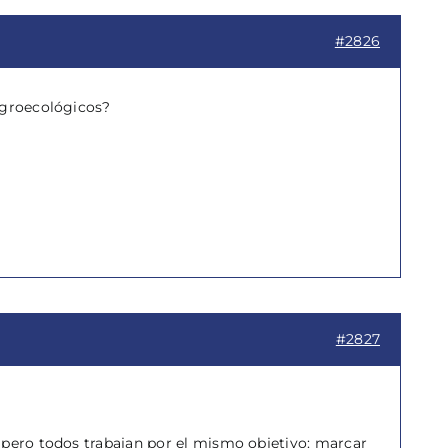
#2826
 agroecológicos?
#2827
 pero todos trabajan por el mismo objetivo: marcar