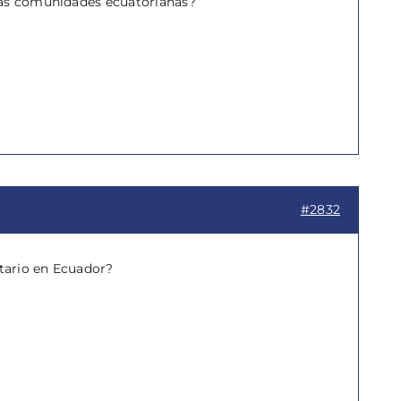
 las comunidades ecuatorianas?
#2832
itario en Ecuador?