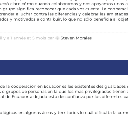
 quedó claro cómo cuando colaboramos y nos apoyamos unos a
n grupo significa reconocer que cada voz cuenta. La cooperació
prender a luchar contra las diferencias y celebrar las amistades
rados y motivados a contribuir, lo que no sólo beneficia al ob
il y a 1 année et 5 mois par
Steven Morales
.
as de la cooperación en Ecuador es las existentes desigualdade
o grupos de personas en la que los mas privilegiados tienen 
ocial de Ecuador a dejado esta desconfianza por los diferentes 
ológicas en algunas áreas y territorios lo cuál dificulta la co