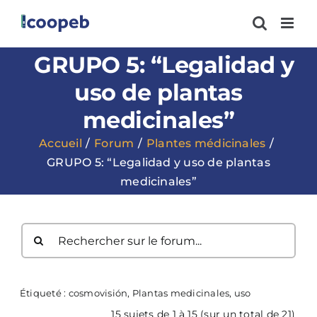
Passer
au
contenu
GRUPO 5: “Legalidad y
uso de plantas
medicinales”
Accueil
Forum
Plantes médicinales
GRUPO 5: “Legalidad y uso de plantas
medicinales”
Étiqueté :
cosmovisión
,
Plantas medicinales
,
uso
15 sujets de 1 à 15 (sur un total de 21)