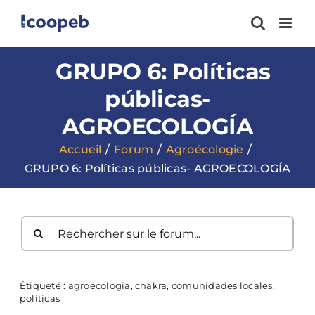
Passer
au
contenu
GRUPO 6: Políticas
públicas-
AGROECOLOGÍA
Accueil
Forum
Agroécologie
GRUPO 6: Políticas públicas- AGROECOLOGÍA
Étiqueté :
agroecologia
,
chakra
,
comunidades locales
,
políticas