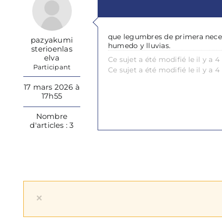
que legumbres de primera nece
pazyakumi
humedo y lluvias.
sterioenlas
elva
Ce sujet a été modifié le il y a
Participant
Ce sujet a été modifié le il y a
17 mars 2026 à
17h55
Nombre
d'articles : 3
×