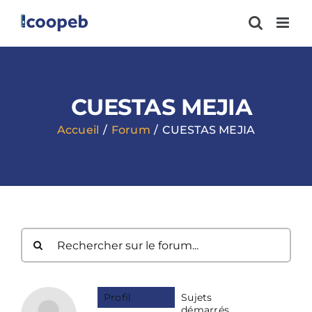
Passer
au
contenu
CUESTAS MEJIA
Accueil
Forum
CUESTAS MEJIA
Profil
Sujets
démarrés