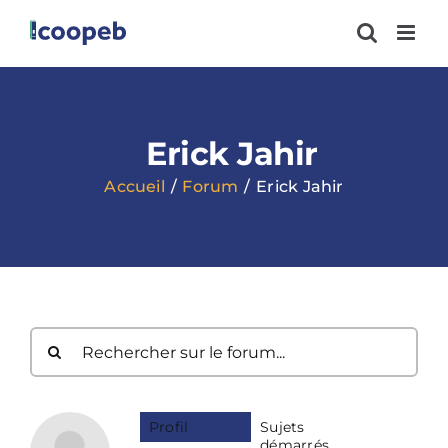
Passer
au
contenu
Erick Jahir
Accueil
Forum
Erick Jahir
Profil
Sujets
démarrés