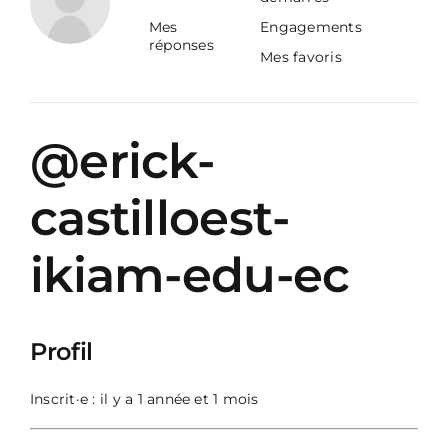
Mes
Engagements
réponses
Mes favoris
@erick-
castilloest-
ikiam-edu-ec
Profil
Inscrit·e : il y a 1 année et 1 mois