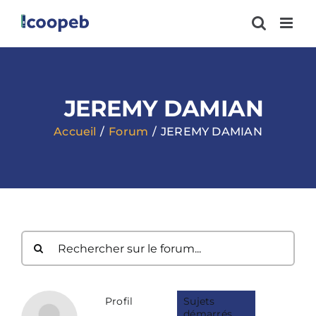
Passer
au
contenu
JEREMY DAMIAN
Accueil
Forum
JEREMY DAMIAN
Profil
Sujets
démarrés