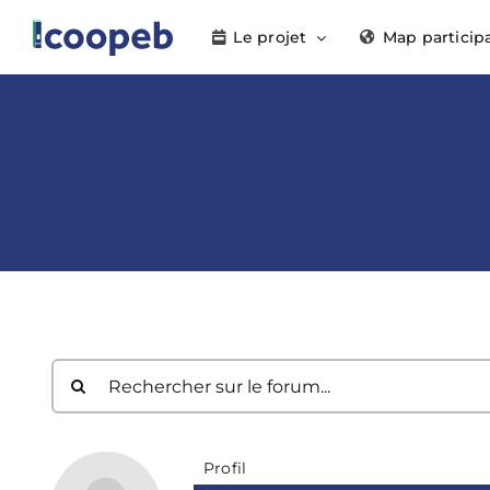
Passer
Le projet
Map particip
au
contenu
Profil