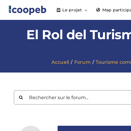
Passer
Le projet
Map particip
au
contenu
El Rol del Turi
Accueil
Forum
Tourisme com