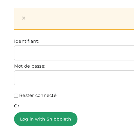
×
Identifiant:
Mot de passe:
Rester connecté
Or
Log in with Shibboleth