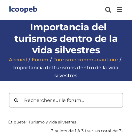
Passer
au
contenu
Importancia del
turismos dentro de la
vida silvestres
Accueil
Forum
Tourisme communautaire
Importancia del turismos dentro de la vida
silvestres
Étiqueté :
Turismo y vida silvestres
3 sujets de 1 à 3 (sur un total de 3)