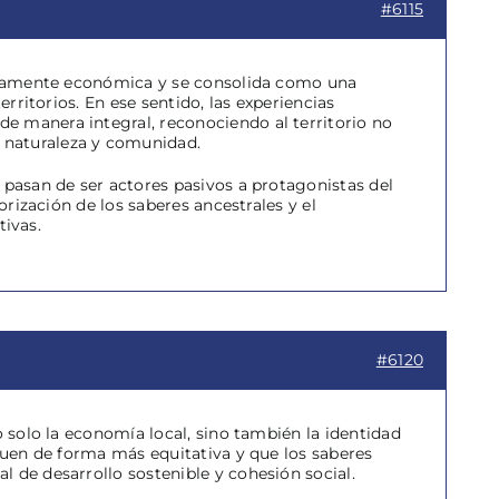
#6115
 meramente económica y se consolida como una
erritorios. En ese sentido, las experiencias
e manera integral, reconociendo al territorio no
 naturaleza y comunidad.
 pasan de ser actores pasivos a protagonistas del
orización de los saberes ancestrales y el
tivas.
#6120
o solo la economía local, sino también la identidad
eguen de forma más equitativa y que los saberes
 de desarrollo sostenible y cohesión social.